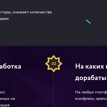
торы, снижает количество
дажи.
02
аботка
На каких
дорабаты
екс
На любых платф
енных на
wordpress, openca
зация