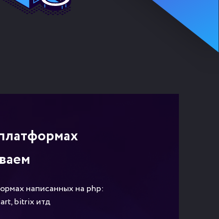
 платформах
ваем
ормах написанных на php:
rt, bitrix итд