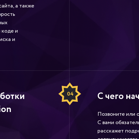
айта, а также
орость
ных
 коде и
иска и
ботки
С чего на
04
ion
Позвоните или о
С вами обязател
расскажет подр